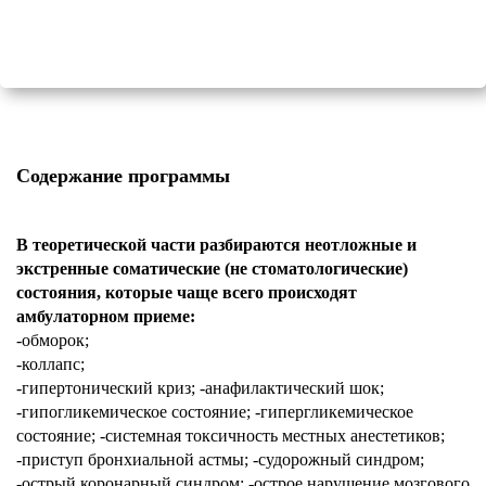
Содержание программы
В теоретической части разбираются неотложные и
экстренные соматические (не стоматологические)
состояния, которые чаще всего происходят
амбулаторном приеме:
-обморок;
-коллапс;
-гипертонический криз; -анафилактический шок;
-гипогликемическое состояние; -гипергликемическое
состояние; -системная токсичность местных анестетиков;
-приступ бронхиальной астмы; -судорожный синдром;
-острый коронарный синдром; -острое нарушение мозгового